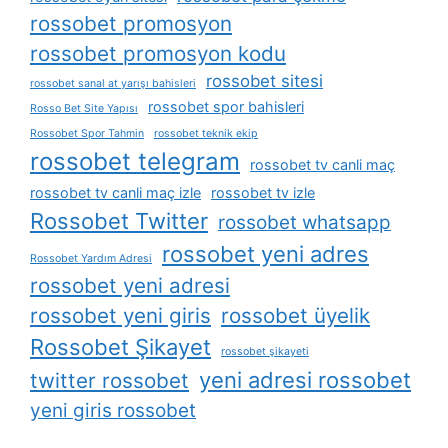
rossobet promosyon
rossobet promosyon kodu
rossobet sitesi
rossobet sanal at yarışı bahisleri
rossobet spor bahisleri
Rosso Bet Site Yapısı
Rossobet Spor Tahmin
rossobet teknik ekip
rossobet telegram
rossobet tv canli maç
rossobet tv canli maç izle
rossobet tv izle
Rossobet Twitter
rossobet whatsapp
rossobet yeni adres
Rossobet Yardım Adresi
rossobet yeni adresi
rossobet yeni giris
rossobet üyelik
Rossobet Şikayet
rossobet şikayeti
yeni adresi rossobet
twitter rossobet
yeni giris rossobet