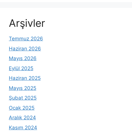
Arşivler
Temmuz 2026
Haziran 2026
Mayıs 2026
Eylül 2025
Haziran 2025
Mayıs 2025
Şubat 2025
Ocak 2025
Aralık 2024
Kasım 2024