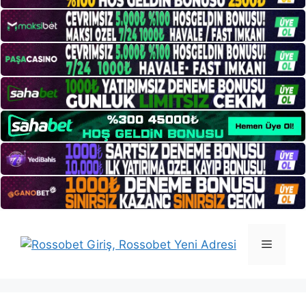
İçeriğe
atla
Menü