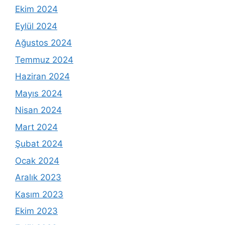
Ekim 2024
Eylül 2024
Ağustos 2024
Temmuz 2024
Haziran 2024
Mayıs 2024
Nisan 2024
Mart 2024
Şubat 2024
Ocak 2024
Aralık 2023
Kasım 2023
Ekim 2023