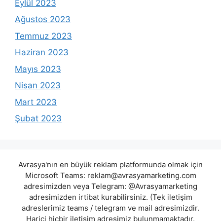
Eylül 2023
Ağustos 2023
Temmuz 2023
Haziran 2023
Mayıs 2023
Nisan 2023
Mart 2023
Şubat 2023
Avrasya'nın en büyük reklam platformunda olmak için
Microsoft Teams:
reklam@avrasyamarketing.com
adresimizden veya Telegram: @Avrasyamarketing
adresimizden irtibat kurabilirsiniz. (Tek iletişim
adreslerimiz teams / telegram ve mail adresimizdir.
Harici hiçbir iletişim adresimiz bulunmamaktadır.