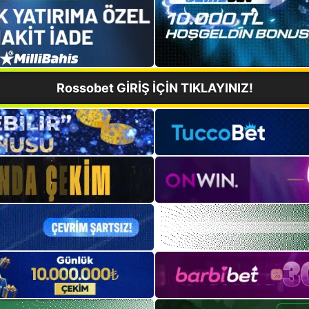
Rossobet GİRİŞ İÇİN TIKLAYINIZ!