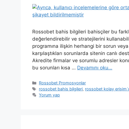
Rossobet bahis bilgileri bahisçiler bu farkl
değerlendirebilir ve stratejilerini kullanabil
programına ilişkin herhangi bir sorun veya
karşılaştıkları sorunlarda sitenin canlı d
Akredite firmalar ve sorumlu adresler konu
bu sorunları kısa …
Devamını oku…
Kategoriler
Rossobet Promosyonlar
Etiketler
rossobet bahis bilgileri
,
rossobet kolay erişim i
Yorum yap