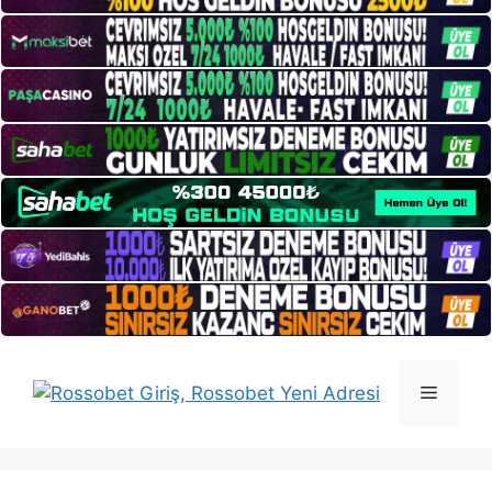
İçeriğe
atla
Menü