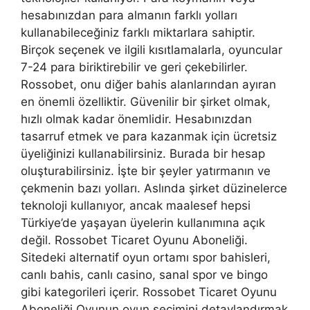
hesabınızdan para almanın farklı yolları
kullanabileceğiniz farklı miktarlara sahiptir.
Birçok seçenek ve ilgili kısıtlamalarla, oyuncular
7-24 para biriktirebilir ve geri çekebilirler.
Rossobet, onu diğer bahis alanlarından ayıran
en önemli özelliktir. Güvenilir bir şirket olmak,
hızlı olmak kadar önemlidir. Hesabınızdan
tasarruf etmek ve para kazanmak için ücretsiz
üyeliğinizi kullanabilirsiniz. Burada bir hesap
oluşturabilirsiniz. İşte bir şeyler yatırmanın ve
çekmenin bazı yolları. Aslında şirket düzinelerce
teknoloji kullanıyor, ancak maalesef hepsi
Türkiye’de yaşayan üyelerin kullanımına açık
değil. Rossobet Ticaret Oyunu Aboneliği.
Sitedeki alternatif oyun ortamı spor bahisleri,
canlı bahis, canlı casino, sanal spor ve bingo
gibi kategorileri içerir. Rossobet Ticaret Oyunu
Aboneliği Oyunun oyun seçimini detaylandırmak