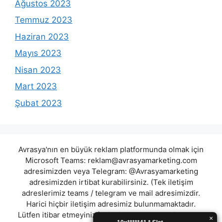
Ağustos 2023
Temmuz 2023
Haziran 2023
Mayıs 2023
Nisan 2023
Mart 2023
Şubat 2023
Avrasya'nın en büyük reklam platformunda olmak için
Microsoft Teams:
reklam@avrasyamarketing.com
adresimizden veya Telegram: @Avrasyamarketing
adresimizden irtibat kurabilirsiniz. (Tek iletişim
adreslerimiz teams / telegram ve mail adresimizdir.
Harici hiçbir iletişim adresimiz bulunmamaktadır.
Lütfen itibar etmeyiniz.) Türkiye yasalarına göre 7258