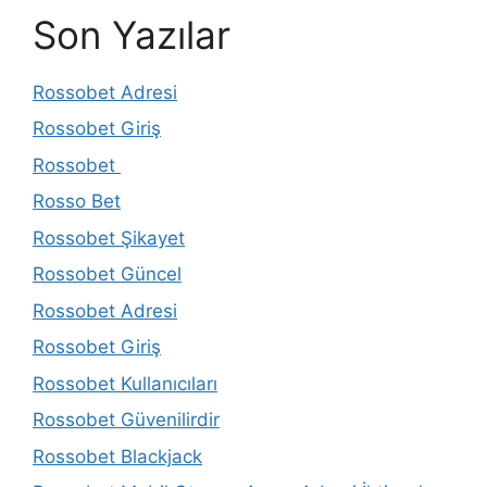
Son Yazılar
Rossobet Adresi
Rossobet Giriş
Rossobet
Rosso Bet
Rossobet Şikayet
Rossobet Güncel
Rossobet Adresi
Rossobet Giriş
Rossobet Kullanıcıları
Rossobet Güvenilirdir
Rossobet Blackjack