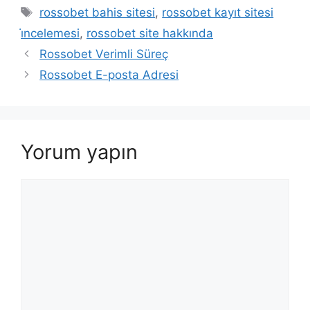
Etiketler
rossobet bahis sitesi
,
rossobet kayıt sitesi
i̇ncelemesi
,
rossobet site hakkında
Rossobet Verimli Süreç
Rossobet E-posta Adresi
Yorum yapın
Yorum