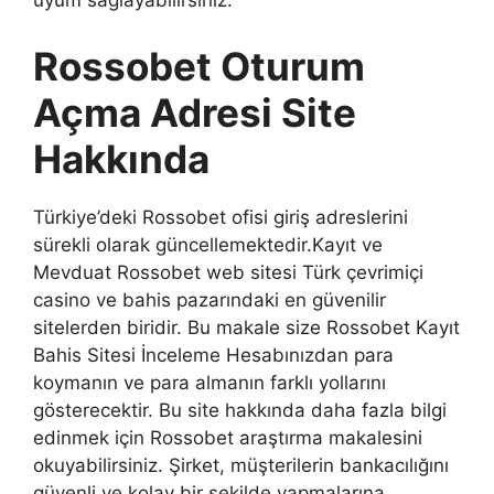
uyum sağlayabilirsiniz.
Rossobet Oturum
Açma Adresi Site
Hakkında
Türkiye’deki Rossobet ofisi giriş adreslerini
sürekli olarak güncellemektedir.Kayıt ve
Mevduat Rossobet web sitesi Türk çevrimiçi
casino ve bahis pazarındaki en güvenilir
sitelerden biridir. Bu makale size Rossobet Kayıt
Bahis Sitesi İnceleme Hesabınızdan para
koymanın ve para almanın farklı yollarını
gösterecektir. Bu site hakkında daha fazla bilgi
edinmek için Rossobet araştırma makalesini
okuyabilirsiniz. Şirket, müşterilerin bankacılığını
güvenli ve kolay bir şekilde yapmalarına