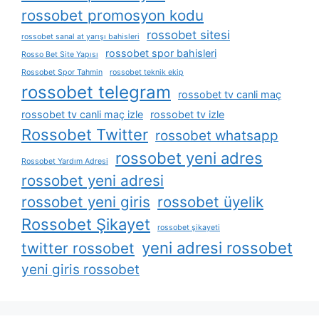
rossobet promosyon kodu
rossobet sitesi
rossobet sanal at yarışı bahisleri
rossobet spor bahisleri
Rosso Bet Site Yapısı
Rossobet Spor Tahmin
rossobet teknik ekip
rossobet telegram
rossobet tv canli maç
rossobet tv canli maç izle
rossobet tv izle
Rossobet Twitter
rossobet whatsapp
rossobet yeni adres
Rossobet Yardım Adresi
rossobet yeni adresi
rossobet yeni giris
rossobet üyelik
Rossobet Şikayet
rossobet şikayeti
yeni adresi rossobet
twitter rossobet
yeni giris rossobet