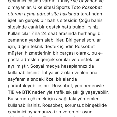
çevrimiçi casino vardır: Türkiye’ye dayanan ve
olmayanlar. Ülke sitesi Sports Toto
Rossobet
oturum açma adresi site hakkında
tarafından
işletilen gerçek bir bahis sitesidir. Çoğu bahis
sitesinde canlı bir destek hattı bulabilirsiniz.
Kullanıcılar 7 ila 24 saat arasında herhangi bir
zamanda yardım alabilirler. Biri genel sorular
için, diğeri teknik destek içindir. Rossobet
müşteri hizmetlerinin bir parçası olarak, bu e-
posta adresleri gerçek sorular ve destek için
ayrılmıştır. Sosyal medya hesaplarınızı da
kullanabilirsiniz. İhtiyacınız olan verileri ana
sayfanın altındaki özel bir alanda
görüntüleyebilirsiniz. Rossobet, yeri nedeniyle
TIB ve BTK nedeniyle trafik sıkışıklığı yaşayabilir.
Bu sorunu çözmek için aşağıdaki yöntemleri
kullanabilirsiniz. Rossobet, sorunsuz bir şekilde
çevrimiçi oynamanıza izin veren bir oyun