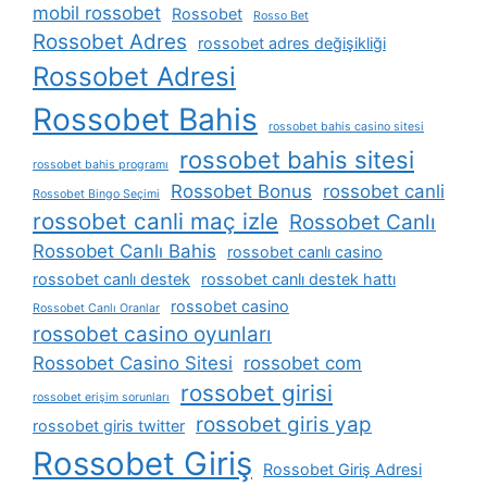
mobil rossobet
Rossobet
Rosso Bet
Rossobet Adres
rossobet adres değişikliği
Rossobet Adresi
Rossobet Bahis
rossobet bahis casino sitesi
rossobet bahis sitesi
rossobet bahis programı
Rossobet Bonus
rossobet canli
Rossobet Bingo Seçimi
rossobet canli maç izle
Rossobet Canlı
Rossobet Canlı Bahis
rossobet canlı casino
rossobet canlı destek
rossobet canlı destek hattı
rossobet casino
Rossobet Canlı Oranlar
rossobet casino oyunları
Rossobet Casino Sitesi
rossobet com
rossobet girisi
rossobet erişim sorunları
rossobet giris yap
rossobet giris twitter
Rossobet Giriş
Rossobet Giriş Adresi