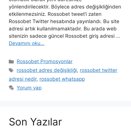
yönlendirilecektir. Böylece adres değişikliğinden
etkilenmezsiniz. Rossobet tweet’i zaten
Rossobet Twitter hesabında yayınlandı. Bu site
adresi artık kullanılmamaktadır. Bu arada web
sitenizin sadece güncel Rossobet giriş adresi …
Devamını oku…
Kategoriler
Rossobet Promosyonlar
Etiketler
rossobet adres değişikliği
,
rossobet twitter
adresi nedir
,
rossobet whatsapp
Yorum yap
Son Yazılar