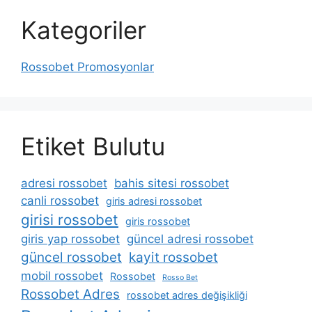
Kategoriler
Rossobet Promosyonlar
Etiket Bulutu
adresi rossobet
bahis sitesi rossobet
canli rossobet
giris adresi rossobet
girisi rossobet
giris rossobet
giris yap rossobet
güncel adresi rossobet
güncel rossobet
kayit rossobet
mobil rossobet
Rossobet
Rosso Bet
Rossobet Adres
rossobet adres değişikliği