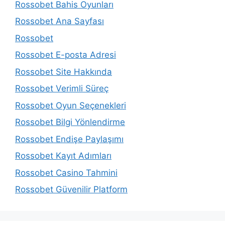
Rossobet Bahis Oyunları
Rossobet Ana Sayfası
Rossobet
Rossobet E-posta Adresi
Rossobet Site Hakkında
Rossobet Verimli Süreç
Rossobet Oyun Seçenekleri
Rossobet Bilgi Yönlendirme
Rossobet Endişe Paylaşımı
Rossobet Kayıt Adımları
Rossobet Casino Tahmini
Rossobet Güvenilir Platform