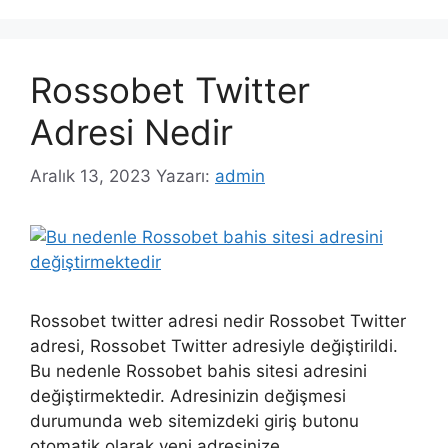
Rossobet Twitter
Adresi Nedir
Aralık 13, 2023
Yazarı:
admin
Rossobet twitter adresi nedir Rossobet Twitter
adresi, Rossobet Twitter adresiyle değiştirildi.
Bu nedenle Rossobet bahis sitesi adresini
değiştirmektedir. Adresinizin değişmesi
durumunda web sitemizdeki giriş butonu
otomatik olarak yeni adresinize