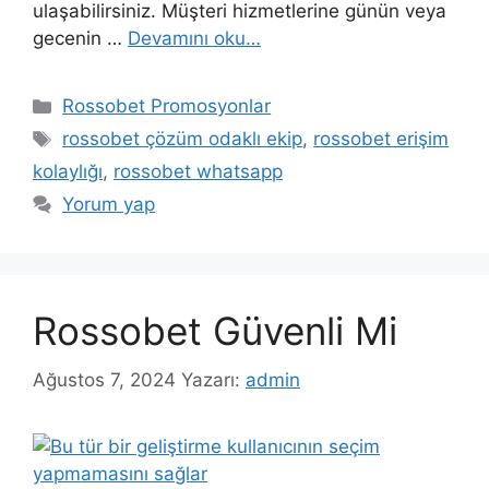
ulaşabilirsiniz. Müşteri hizmetlerine günün veya
gecenin …
Devamını oku…
Kategoriler
Rossobet Promosyonlar
Etiketler
rossobet çözüm odaklı ekip
,
rossobet erişim
kolaylığı
,
rossobet whatsapp
Yorum yap
Rossobet Güvenli Mi
Ağustos 7, 2024
Yazarı:
admin