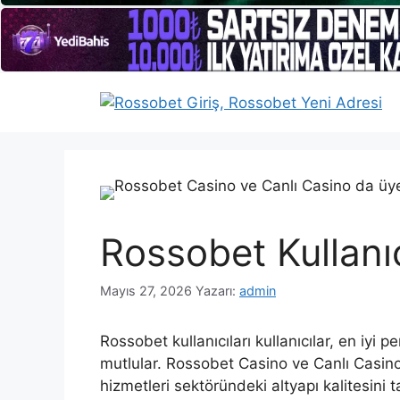
İçeriğe
atla
Rossobet Kullanıc
Mayıs 27, 2026
Yazarı:
admin
Rossobet kullanıcıları kullanıcılar, en iyi
mutlular. Rossobet Casino ve Canlı Casino d
hizmetleri sektöründeki altyapı kalitesini t