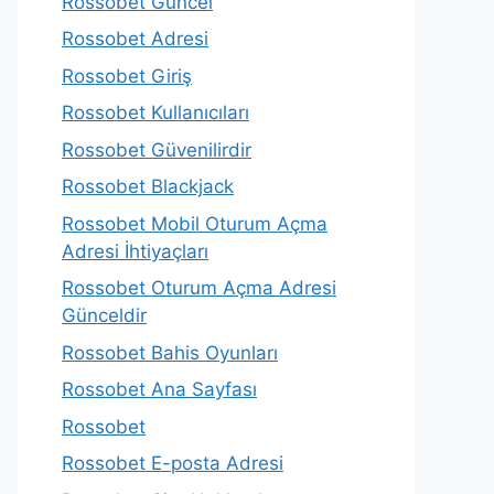
Rossobet Güncel
Rossobet Adresi
Rossobet Giriş
Rossobet Kullanıcıları
Rossobet Güvenilirdir
Rossobet Blackjack
Rossobet Mobil Oturum Açma
Adresi İhtiyaçları
Rossobet Oturum Açma Adresi
Günceldir
Rossobet Bahis Oyunları
Rossobet Ana Sayfası
Rossobet
Rossobet E-posta Adresi