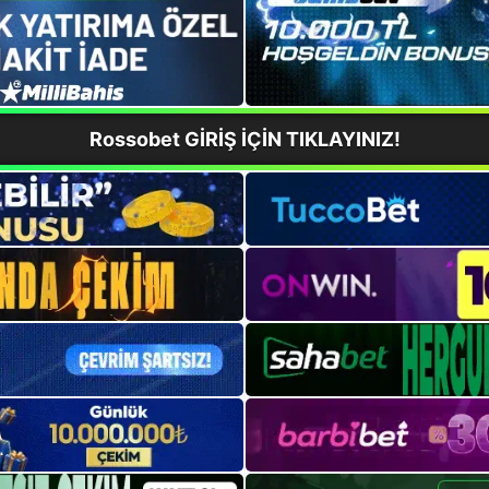
Rossobet GİRİŞ İÇİN TIKLAYINIZ!