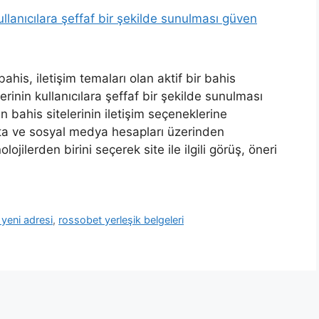
ahis, iletişim temaları olan aktif bir bahis
lerinin kullanıcılara şeffaf bir şekilde sunulması
 bahis sitelerinin iletişim seçeneklerine
osta ve sosyal medya hesapları üzerinden
lojilerden birini seçerek site ile ilgili görüş, öneri
yeni adresi
,
rossobet yerleşik belgeleri