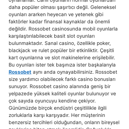
daha popüler olması şaşırtıcı değil. Geleneksel
oyunları ararken heyecan ve yetenek gibi
faktörler kadar finansal kaynaklar da önemli
değildir. Rossobet casinosunda mobil oyunlarla
karşılaştırılabilecek basit slot oyunları
bulunmaktadır. Sanal casino, özellikle poker,
blackjack ve rulet popüler bir etkinliktir. Çeşitli
kart oyunlarına ve slot makinelerine erişilebilir.
Bu oyunları ister tek başınıza ister başkalarıyla
Rossobet
aynı anda oynayabilirsiniz. Rossobet
size yardımcı olabilecek farklı casino bonusları
sunuyor. Rossobet casino alanında geniş bir
yelpazede yüksek kaliteli oyunlar bulunuyor ve
çok sayıda oyuncuyu kendine çekiyor.
Günümüzde birçok endüstri çeşitlilikle ilgili
zorluklarla karşı karşıyadır. Her müşterinin
benzersiz tercihleri ​​olduğundan, onların bireysel