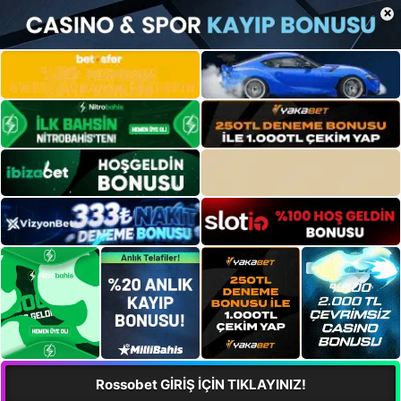
×
Rossobet GİRİŞ İÇİN TIKLAYINIZ!