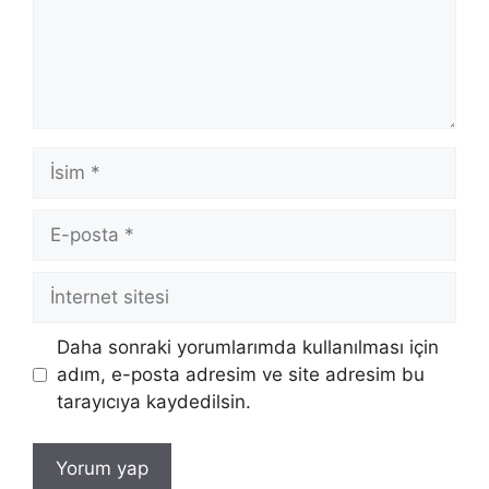
İsim
E-
posta
İnternet
sitesi
Daha sonraki yorumlarımda kullanılması için
adım, e-posta adresim ve site adresim bu
tarayıcıya kaydedilsin.