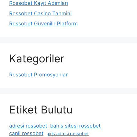
Rossobet Kayıt Adımları
Rossobet Casino Tahmini
Rossobet Güvenilir Platform
Kategoriler
Rossobet Promosyonlar
Etiket Bulutu
adresi rossobet
bahis sitesi rossobet
canli rossobet
giris adresi rossobet