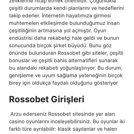
zevklerine hitap etmek önemlidir. Çoğunlukla
çeşitli durumlarda kendi planlarını ve hedeflerini
takip ederler. İnternetin hayatımıza girmesi
muhtemelen etkileşimde bulunduğumuz insan
çeşitliliğinin artmasına yol açmıştır. Oyun
endüstrisi daha rekabetçi hale geldi ve bunun
sonucunda birçok şirket büyüdü. Bunu göz
önünde bulunduran Rossobet gibi siteler, çeşitli
bonuslar ve çeşitli bahis alternatifleri sunarak
bu alandaki rekabeti yoğunlaştırıyor. Bu durum,
genişleme ve uyum sağlama yeteneğinin birçok
birey için oldukça faydalı olduğunu gösteriyor
Rossobet Girişleri
Arzu ederseniz Rossobet sitesinde yer alan
casino oyunlarını inceleyebilirsiniz. Bu oyunlar iki
farklı türe ayrılabilir: klasik sayılanlar ve halen