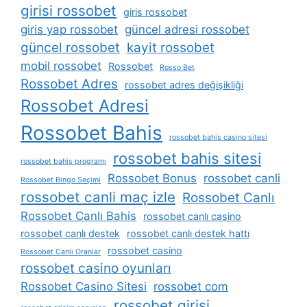
girisi rossobet
giris rossobet
giris yap rossobet
güncel adresi rossobet
güncel rossobet
kayit rossobet
mobil rossobet
Rossobet
Rosso Bet
Rossobet Adres
rossobet adres değişikliği
Rossobet Adresi
Rossobet Bahis
rossobet bahis casino sitesi
rossobet bahis sitesi
rossobet bahis programı
Rossobet Bonus
rossobet canli
Rossobet Bingo Seçimi
rossobet canli maç izle
Rossobet Canlı
Rossobet Canlı Bahis
rossobet canlı casino
rossobet canlı destek
rossobet canlı destek hattı
rossobet casino
Rossobet Canlı Oranlar
rossobet casino oyunları
Rossobet Casino Sitesi
rossobet com
rossobet girisi