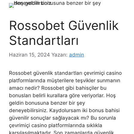
Rossobet Güvenlik
Standartları
Haziran 15, 2024
Yazarı:
admin
Rossobet güvenlik standartları çevrimiçi casino
platformlarında müşterilere teşvikler sunmanın
amacı nedir? Rossobet gibi bahisçiler bu
bonusları belirli kurallara göre veriyorlar. Hoş
geldin bonusuna benzer bir şey
deneyebilirsiniz. Kaydolursam iki bonus bahisi
güvenilir sonuçlar sağlayacak mı? Bu sorunla
çevrimiçi casino platformlarında sıklıkla
karşılaşılmaktadır. Son zamanlarda güvenlik