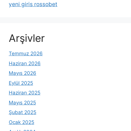
yeni giris rossobet
Arşivler
Temmuz 2026
Haziran 2026
Mayıs 2026
Eylül 2025
Haziran 2025
Mayıs 2025
Şubat 2025
Ocak 2025