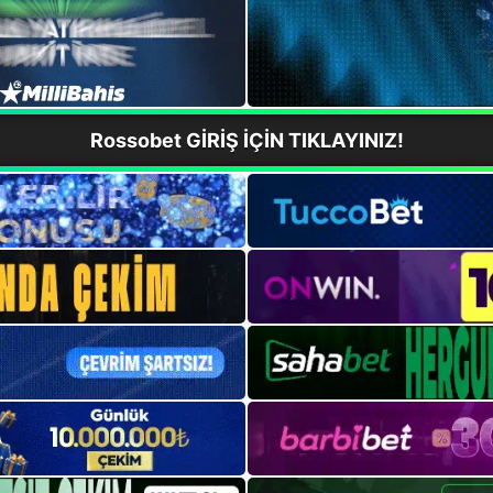
Rossobet GİRİŞ İÇİN TIKLAYINIZ!