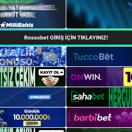
Rossobet GİRİŞ İÇİN TIKLAYINIZ!