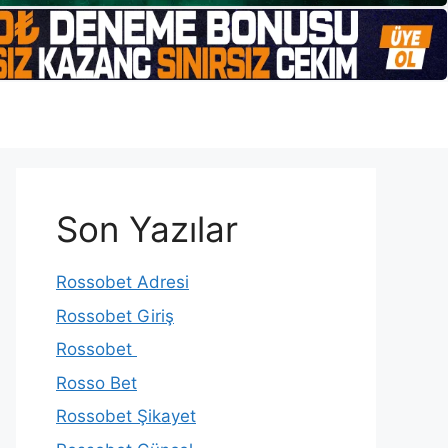
Son Yazılar
Rossobet Adresi
Rossobet Giriş
Rossobet
Rosso Bet
Rossobet Şikayet