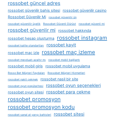
rossobet güncel adres
rossobet güvenilir bahis sitesi
rossobet güvenilir casino
Rossobet Güvenilir Mi
rossobet güvenilir ün
rossobet güvenilir üyelik
Rossobet Güvenli Dürüst
rossobet güvenli mi
rossobet güvenlir mi
rossobet hakkında
rossobet instagram
rossobet hesap oluşturma
rossobet kayit
rossobet kalite standartları
rossobet maç izleme
rossobet maç izle
rossobet mevduatı azaltır mı
rossobet mobil bağlantı
rossobet mobil giriş
rossobet mobil uygulama
Rosso Bet Müşteri Faydaları
Rossobet Müşteri Hizmetleri
rossobet nasil bir site
rossobet nakit çekmek
rossobet oyun seçenekleri
rossobet oyun popülaritesi
rossobet para çekme
rossobet oyun sitesi
rossobet promosyon
rossobet promosyon kodu
rossobet sitesi
rossobet sanal at yarışı bahisleri