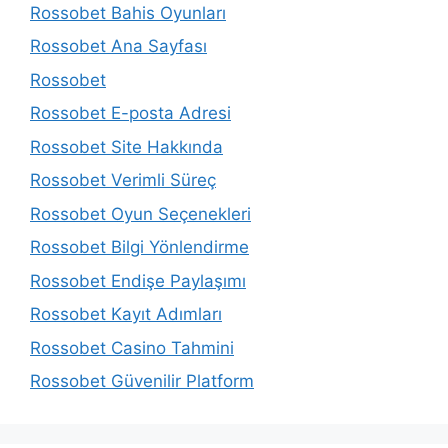
Rossobet Bahis Oyunları
Rossobet Ana Sayfası
Rossobet
Rossobet E-posta Adresi
Rossobet Site Hakkında
Rossobet Verimli Süreç
Rossobet Oyun Seçenekleri
Rossobet Bilgi Yönlendirme
Rossobet Endişe Paylaşımı
Rossobet Kayıt Adımları
Rossobet Casino Tahmini
Rossobet Güvenilir Platform