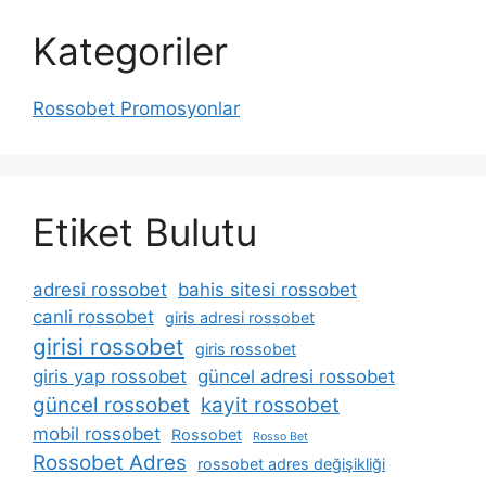
Kategoriler
Rossobet Promosyonlar
Etiket Bulutu
adresi rossobet
bahis sitesi rossobet
canli rossobet
giris adresi rossobet
girisi rossobet
giris rossobet
giris yap rossobet
güncel adresi rossobet
güncel rossobet
kayit rossobet
mobil rossobet
Rossobet
Rosso Bet
Rossobet Adres
rossobet adres değişikliği