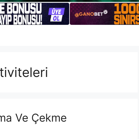
iviteleri
rma Ve Çekme