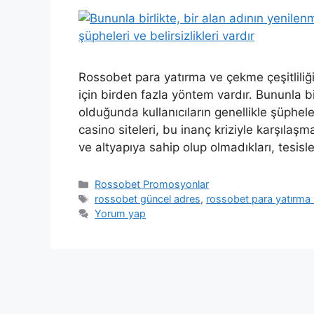
Rossobet para yatırma ve çekme çeşitliliğ
için birden fazla yöntem vardır. Bununla b
olduğunda kullanıcıların genellikle şüpheler
casino siteleri, bu inanç kriziyle karşılaşma
ve altyapıya sahip olup olmadıkları, tesis
Kategoriler
Rossobet Promosyonlar
Etiketler
rossobet güncel adres
,
rossobet para yatırma
Yorum yap