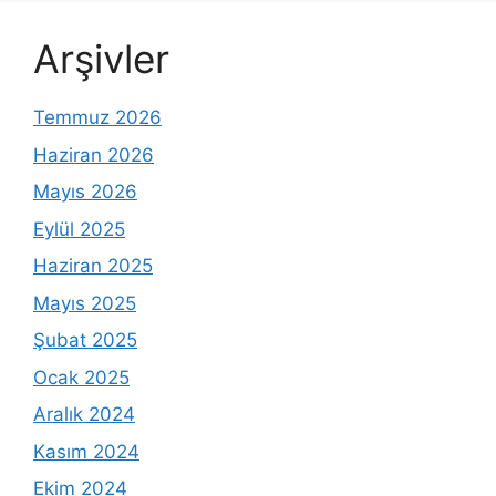
Arşivler
Temmuz 2026
Haziran 2026
Mayıs 2026
Eylül 2025
Haziran 2025
Mayıs 2025
Şubat 2025
Ocak 2025
Aralık 2024
Kasım 2024
Ekim 2024