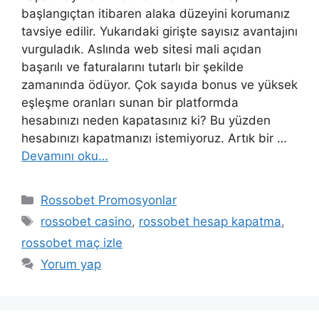
başlangıçtan itibaren alaka düzeyini korumanız
tavsiye edilir. Yukarıdaki girişte sayısız avantajını
vurguladık. Aslında web sitesi mali açıdan
başarılı ve faturalarını tutarlı bir şekilde
zamanında ödüyor. Çok sayıda bonus ve yüksek
eşleşme oranları sunan bir platformda
hesabınızı neden kapatasınız ki? Bu yüzden
hesabınızı kapatmanızı istemiyoruz. Artık bir …
Devamını oku…
Kategoriler
Rossobet Promosyonlar
Etiketler
rossobet casino
,
rossobet hesap kapatma
,
rossobet maç izle
Yorum yap