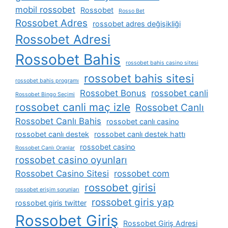
mobil rossobet
Rossobet
Rosso Bet
Rossobet Adres
rossobet adres değişikliği
Rossobet Adresi
Rossobet Bahis
rossobet bahis casino sitesi
rossobet bahis sitesi
rossobet bahis programı
Rossobet Bonus
rossobet canli
Rossobet Bingo Seçimi
rossobet canli maç izle
Rossobet Canlı
Rossobet Canlı Bahis
rossobet canlı casino
rossobet canlı destek
rossobet canlı destek hattı
rossobet casino
Rossobet Canlı Oranlar
rossobet casino oyunları
Rossobet Casino Sitesi
rossobet com
rossobet girisi
rossobet erişim sorunları
rossobet giris yap
rossobet giris twitter
Rossobet Giriş
Rossobet Giriş Adresi