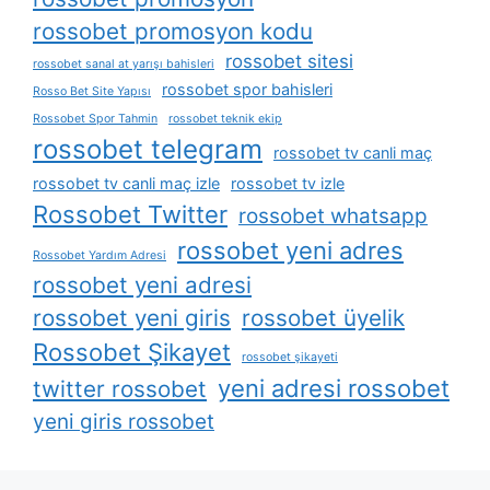
rossobet promosyon kodu
rossobet sitesi
rossobet sanal at yarışı bahisleri
rossobet spor bahisleri
Rosso Bet Site Yapısı
Rossobet Spor Tahmin
rossobet teknik ekip
rossobet telegram
rossobet tv canli maç
rossobet tv canli maç izle
rossobet tv izle
Rossobet Twitter
rossobet whatsapp
rossobet yeni adres
Rossobet Yardım Adresi
rossobet yeni adresi
rossobet yeni giris
rossobet üyelik
Rossobet Şikayet
rossobet şikayeti
yeni adresi rossobet
twitter rossobet
yeni giris rossobet