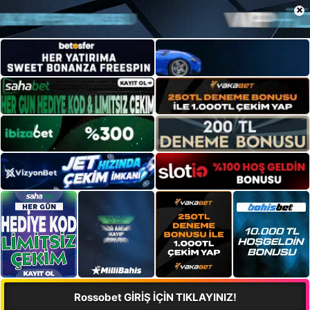
×
Rossobet GİRİŞ İÇİN TIKLAYINIZ!