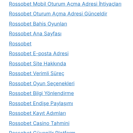
Rossobet Mobil Oturum Açma Adresi İhtiyaçları
Rossobet Oturum Açma Adresi Günceldir
Rossobet Bahis Oyunları
Rossobet Ana Sayfası
Rossobet
Rossobet E-posta Adresi
Rossobet Site Hakkında
Rossobet Verimli Süreç
Rossobet Oyun Seçenekleri
Rossobet Bilgi Yönlendirme
Rossobet Endişe Paylaşımı
Rossobet Kayıt Adımları
Rossobet Casino Tahmini