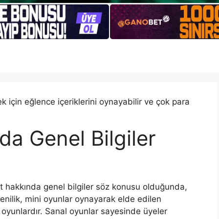
a Genel Bilgiler
t hakkında genel bilgiler söz konusu olduğunda,
yenilik, mini oyunlar oynayarak elde edilen
l oyunlardır. Sanal oyunlar sayesinde üyeler