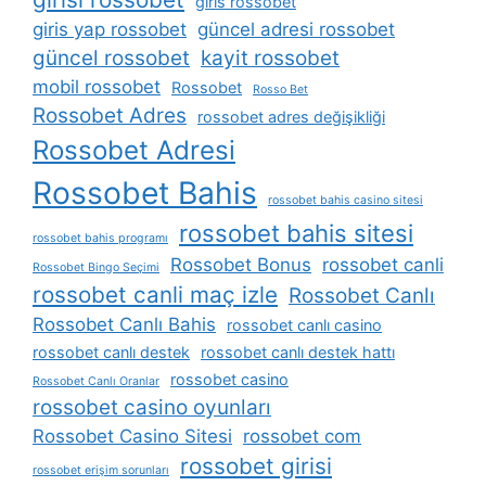
giris rossobet
giris yap rossobet
güncel adresi rossobet
güncel rossobet
kayit rossobet
mobil rossobet
Rossobet
Rosso Bet
Rossobet Adres
rossobet adres değişikliği
Rossobet Adresi
Rossobet Bahis
rossobet bahis casino sitesi
rossobet bahis sitesi
rossobet bahis programı
Rossobet Bonus
rossobet canli
Rossobet Bingo Seçimi
rossobet canli maç izle
Rossobet Canlı
Rossobet Canlı Bahis
rossobet canlı casino
rossobet canlı destek
rossobet canlı destek hattı
rossobet casino
Rossobet Canlı Oranlar
rossobet casino oyunları
Rossobet Casino Sitesi
rossobet com
rossobet girisi
rossobet erişim sorunları