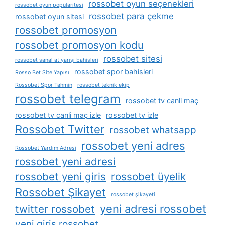
rossobet oyun seçenekleri
rossobet oyun popülaritesi
rossobet para çekme
rossobet oyun sitesi
rossobet promosyon
rossobet promosyon kodu
rossobet sitesi
rossobet sanal at yarışı bahisleri
rossobet spor bahisleri
Rosso Bet Site Yapısı
Rossobet Spor Tahmin
rossobet teknik ekip
rossobet telegram
rossobet tv canli maç
rossobet tv canli maç izle
rossobet tv izle
Rossobet Twitter
rossobet whatsapp
rossobet yeni adres
Rossobet Yardım Adresi
rossobet yeni adresi
rossobet yeni giris
rossobet üyelik
Rossobet Şikayet
rossobet şikayeti
yeni adresi rossobet
twitter rossobet
yeni giris rossobet