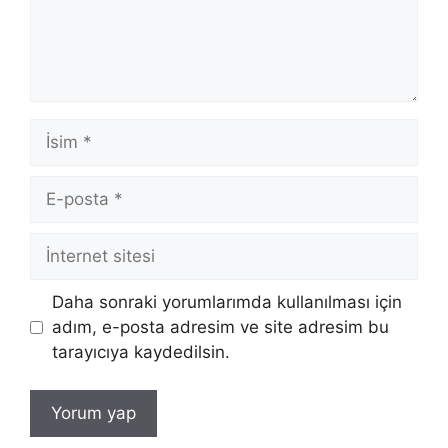
İsim
E-
posta
İnternet
sitesi
Daha sonraki yorumlarımda kullanılması için
adım, e-posta adresim ve site adresim bu
tarayıcıya kaydedilsin.