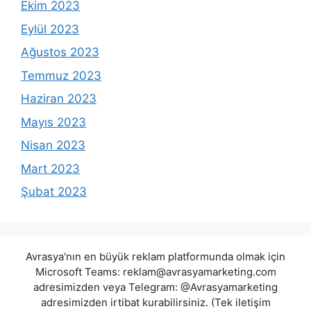
Ekim 2023
Eylül 2023
Ağustos 2023
Temmuz 2023
Haziran 2023
Mayıs 2023
Nisan 2023
Mart 2023
Şubat 2023
Avrasya'nın en büyük reklam platformunda olmak için
Microsoft Teams:
reklam@avrasyamarketing.com
adresimizden veya Telegram: @Avrasyamarketing
adresimizden irtibat kurabilirsiniz. (Tek iletişim