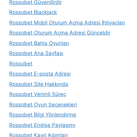
Rossobet Güvenilirdir
Rossobet Blackjack
Rossobet Mobil Oturum Açma Adresi İhtiyaçları
Rossobet Oturum Açma Adresi Günceldir
Rossobet Bahis Oyunları
Rossobet Ana Sayfası
Rossobet
Rossobet E-posta Adresi
Rossobet Site Hakkında
Rossobet Verimli Süreç
Rossobet Oyun Seçenekleri
Rossobet Bilgi Yönlendirme
Rossobet Endişe Paylaşımı
Rossobet Kayıt Adımları